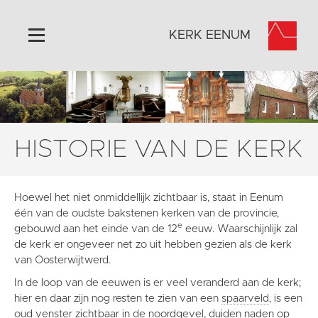
KERK EENUM
Home
Algemeen
Historie
HISTORIE VAN DE KERK
Omgeving
Activiteiten
Hoewel het niet onmiddellijk zichtbaar is, staat in Eenum
Foto's
één van de oudste bakstenen kerken van de provincie,
e
Steun ons
gebouwd aan het einde van de 12
eeuw. Waarschijnlijk zal
de kerk er ongeveer net zo uit hebben gezien als de kerk
Contact
van Oosterwijtwerd.
Vaktaal
In de loop van de eeuwen is er veel veranderd aan de kerk;
hier en daar zijn nog resten te zien van een
spaarveld
, is een
oud
venster
zichtbaar in de noordgevel, duiden naden op