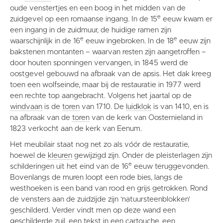
oude venstertjes en een boog in het midden van de
e
zuidgevel op een romaanse ingang. In de 15
eeuw kwam er
een ingang in de zuidmuur, de huidige ramen zijn
e
e
waarschijnlijk in de 16
eeuw ingebroken. In de 18
eeuw zijn
bakstenen montanten – waarvan resten zijn aangetroffen –
door houten sponningen vervangen, in 1845 werd de
oostgevel gebouwd na afbraak van de apsis. Het dak kreeg
toen een wolfseinde, maar bij de restauratie in 1977 werd
een rechte top aangebracht. Volgens het jaartal op de
windvaan
is de
toren
van 1710. De
luidklok
is van 1410, en is
na afbraak van de
toren
van de kerk van Oosternieland in
1823 verkocht aan de kerk van Eenum.
Het meubilair staat nog net zo als vóór de restauratie,
hoewel de
kleuren
gewijzigd zijn. Onder de pleisterlagen zijn
e
schilderingen uit het eind van de 16
eeuw teruggevonden.
Bovenlangs de muren loopt een rode bies, langs de
westhoeken is een band van rood en grijs getrokken. Rond
de vensters aan de zuidzijde zijn ‘natuursteenblokken’
geschilderd. Verder vindt men op deze wand een
geschilderde
zuil
, een tekst in een
cartouche
, een