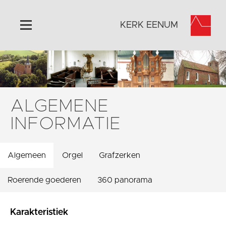
KERK EENUM
Home
Algemeen
Historie
ALGEMENE
Omgeving
INFORMATIE
Activiteiten
Foto's
Algemeen
Orgel
Grafzerken
Steun ons
Contact
Roerende goederen
360 panorama
Vaktaal
Karakteristiek