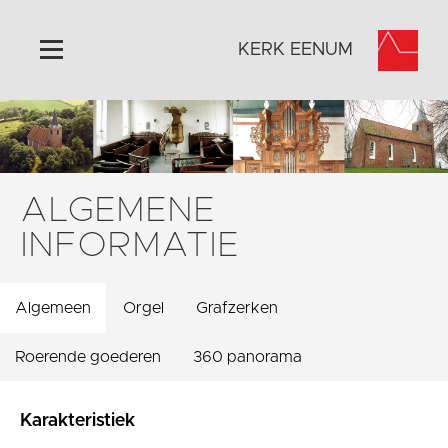
KERK EENUM
Home
Algemeen
Historie
ALGEMENE
Omgeving
INFORMATIE
Activiteiten
Foto's
Algemeen
Orgel
Grafzerken
Steun ons
Contact
Roerende goederen
360 panorama
Vaktaal
Karakteristiek