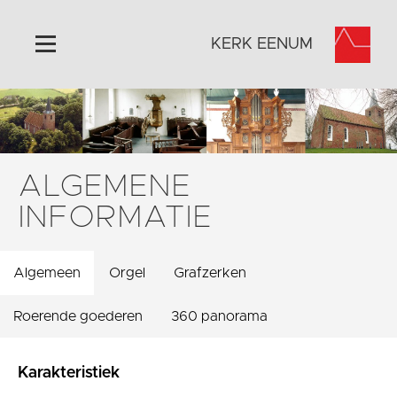
KERK EENUM
Home
Algemeen
Historie
ALGEMENE
Omgeving
INFORMATIE
Activiteiten
Foto's
Algemeen
Orgel
Grafzerken
Steun ons
Contact
Roerende goederen
360 panorama
Vaktaal
Karakteristiek