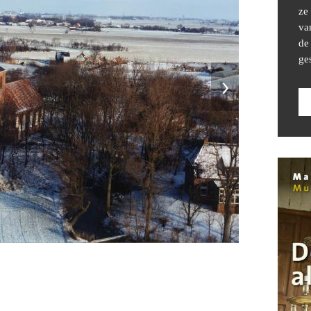
ze
va
de
ge
›