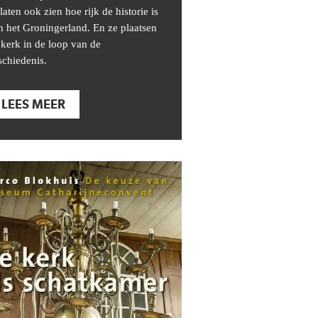
 laten ook zien hoe rijk de historie is
n het Groningerland. En ze plaatsen
 kerk in de loop van de
schiedenis.
LEES MEER