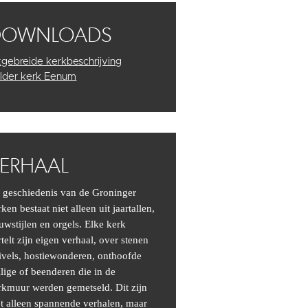
DOWNLOADS
tgebreide kerkbeschrijving
lder kerk Eenum
ERHAAL
 geschiedenis van de Groninger
ken bestaat niet alleen uit jaartallen,
uwstijlen en orgels. Elke kerk
rtelt zijn eigen verhaal, over stenen
ivels, hostiewonderen, onthoofde
ilige of beenderen die in de
rkmuur werden gemetseld. Dit zijn
et alleen spannende verhalen, maar