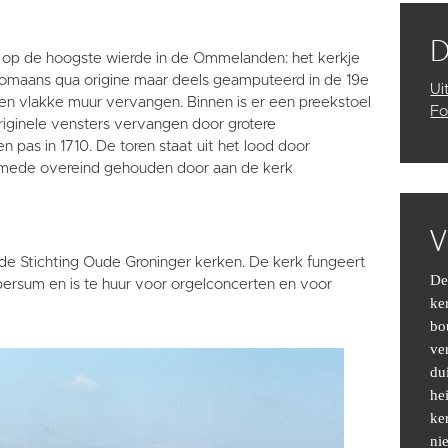
 op de hoogste wierde in de Ommelanden: het kerkje
omaans qua origine maar deels geamputeerd in de 19e
Ui
en vlakke muur vervangen. Binnen is er een preekstoel
Fo
riginele vensters vervangen door grotere
 pas in 1710. De toren staat uit het lood door
t mede overeind gehouden door aan de kerk
V
 de Stichting Oude Groninger kerken. De kerk fungeert
De
ersum en is te huur voor orgelconcerten en voor
ker
bo
ve
du
he
ke
ni