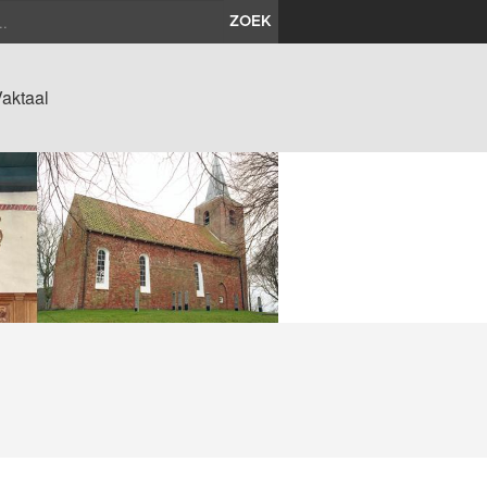
ZOEK
aktaal