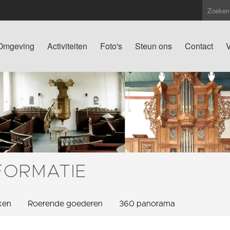
Omgeving
Activiteiten
Foto's
Steun ons
Contact
V
FORMATIE
ken
Roerende goederen
360 panorama