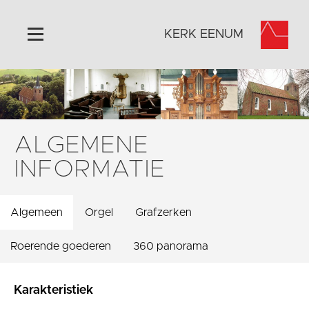
KERK EENUM
Home
Algemeen
Historie
ALGEMENE
Omgeving
INFORMATIE
Activiteiten
Foto's
Algemeen
Orgel
Grafzerken
Steun ons
Contact
Roerende goederen
360 panorama
Vaktaal
Karakteristiek